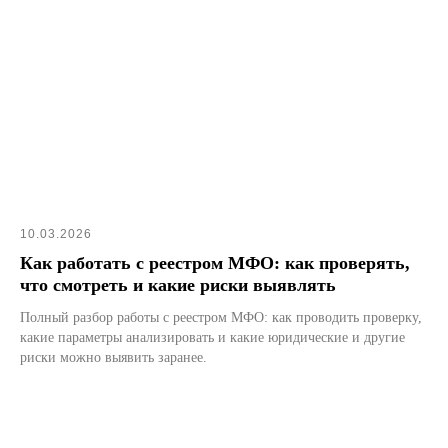
Популярные услуги
Покупка готовой МФО
Регистрация кооператива
Покупка ломбарда
Регистрация ООО и ИП
Финансовый бизнес
Отчетность в ЦБ
Внесение в реестр МФО
О нас
10.03.2026
О компании
Как работать с реестром МФО: как проверять,
База знаний
что смотреть и какие риски выявлять
Контакты
Политика конфиденциальности
Полный разбор работы с реестром МФО: как проводить проверку,
какие параметры анализировать и какие юридические и другие
риски можно выявить заранее.
© 2011-2026г. ООО "МИСТЕР
ФИНАНС"