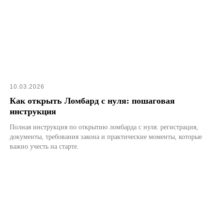
Контактная информация
Контактный номер:
8 (800) 302 64 60
10.03.2026
Адрес:
141070, Московская область,
Как открыть Ломбард с нуля: пошаговая
г. Королёв, ул. Калинина, д.6Б
инструкция
Режим работы:
Ежедневно с 10:00 до 21:00
Полная инструкция по открытию ломбарда с нуля: регистрация,
Онлайн консультация:
документы, требования закона и практические моменты, которые
пишите нам в мессенджеры:
важно учесть на старте.