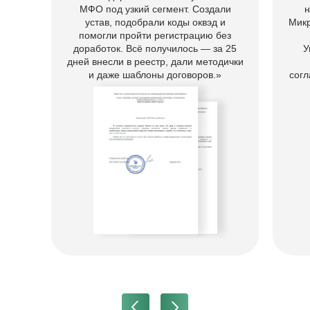
тогда, когда оно действительно нужно. Базово
МФО под узкий сегмент. Создали
н
мы соединяем продавца и покупателя, а при
устав, подобрали коды оквэд и
Мик
необходимости берем на себя проверку
помогли пройти регистрацию без
компании и полную организацию сделки.
доработок. Всё получилось — за 25
У
дней внесли в реестр, дали методички
и даже шаблоны договоров.»
согл