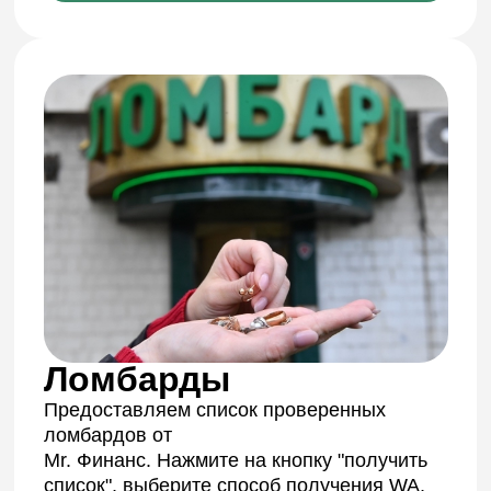
в дату передачи документов
Консультация
Сделка "Все включено"
Продажа/покупка
Что входит:
Компания проверена Mr.Финанс
Сделка оформляется Mr.Финанс
Уведомление СРО, ЦБ об изменениях
Выезд на сделку к нотариусу и
организация передачи документов
Организация безопасной передачи
денег по сделке
Полное сопровождение сделки