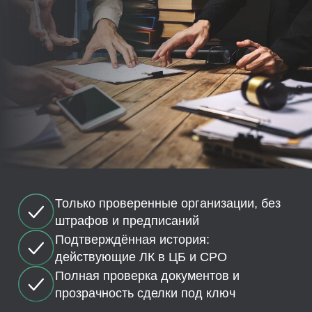
Только проверенные организации, без
штрафов и предписаний
Подтверждённая история:
действующие ЛК в ЦБ и СРО
Полная проверка документов и
прозрачность сделки под ключ
0 штраф
сопрово
100% отч
в срок в
Получить каталог
Работае
ответств
договор