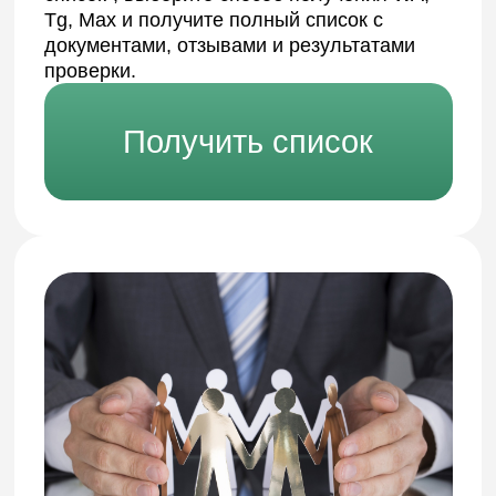
Стоимость: Бесплатно
включено в цену компании
Консультация
Сделка "Экспертная"
Продажа/поупка
Что входит:
Компания проверена Mr.Финанс
Сделка оформляется Mr.Финанс
Уведомление СРО, ЦБ об изменениях
Выезд на сделку к нотариусу и
организация передачи документов
Организация безопасной передачи