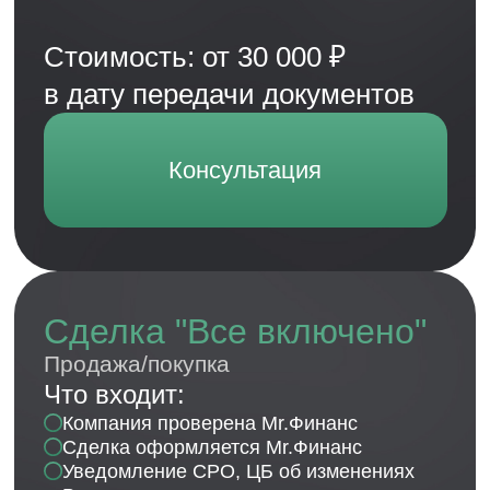
Команда профессионалов
В нашей команде собраны лучшие
специалисты отрасли. Залог нашей
успешной работы - профессионализм,
который ежедневно оттачивается на
практике. Мы всегда в курсе последних
изменений в законодательстве, и знаем, как
правильно и оперативно на них реагировать
бизнесу.