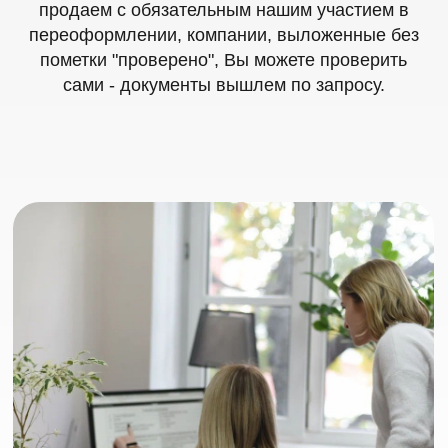
Ломбарды
Предоставляем список проверенных
ломбардов от
Mr. Финанс. Нажмите на кнопку "получить
список", выберите способ получения WA,
Tg, Max и получите полный список с
документами, отзывами и результатами
проверки.
Получить список