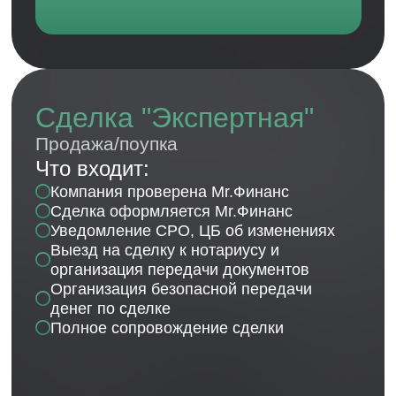
Никита Владимирович
Главный юрист
11 лет практики, 8 — в финансах. 115-ФЗ,
договоры, проверки ЦБ — обеспечивает полную
правовую защиту МФО, МКК