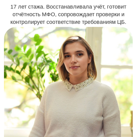
Контактная информация
Контактный номер:
8 (800) 302 64 60
Адрес:
141070, Московская область,
г. Королёв, ул. Калинина, д.6Б
Режим работы:
Ежедневно с 10:00 до 21:00
Онлайн консультация:
пишите нам в мессенджеры:
Популярные услуги
Покупка готовой МФО
Регистрация кооператива
Покупка ломбарда
Регистрация ООО и ИП
Финансовый бизнес