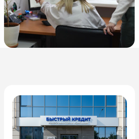
Кооперативы
Предоставляем список проверенных
кредитных потребительских кооперативов
(КПК) от Mr. Финанс. Нажмите на кнопку
"получить список", выберите способ
получения WA, Tg, Max и получите полный
список с документами, отзывами и
результатами проверки.
Получить список