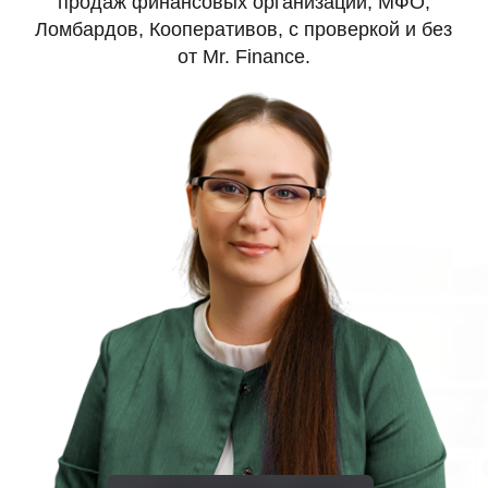
Ольга Алексеевна
Управляющий директор
13 лет в финансовом секторе
10 лет взаимодействует с ЦБ
Концепция площадки:
В данном разделе Вы найдете
проверенные нами или не проверенные
компании, владельцы которых
заинтересованы в их продаже, цена за
компанию указывается
БЕЗ НАКРУТКИ
, мы
берем свою комиссию открыто - Вы
понимаете за что платите