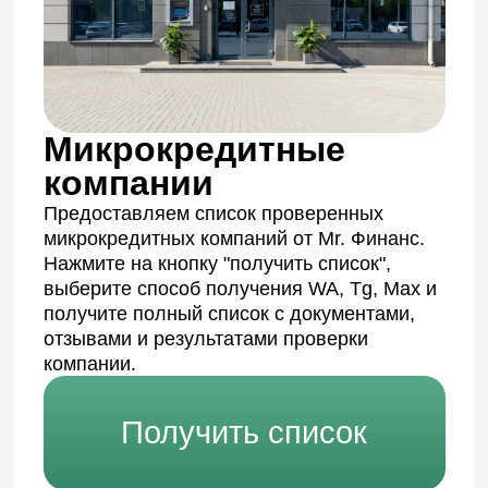
Наши услуги
Клиент
Продажа/покупка
Что входит:
Компания не проверяется Mr.Финанс
Сделка оформляется самостоятельно
Мы организовываем встречу с
собственником
Фиксация передачи документов и
оплаты
Получаем агентское вознаграждение
за нашу работу
Стоимость: от 30 000 ₽