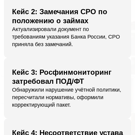
сопровождает Кооперативы.
Никита Бондаренко
ведущий юрист компании
Покажем частые ошибки в отчётности и
документах, как избежать предписаний
и санкций от ЦБ, как решали подобные