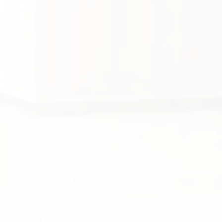
У Вас есть свой
кейс
—
пишите
обсудим!
Решаем такие задачи каждый день.
Разберем ситуацию, подскажем
формат ответа, проверим
документы.
Получить разбор ситуации