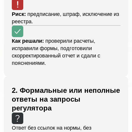
Ответ без ссылок на нормы, без
аргументации, без документов —
воспринимается ЦБ РФ как сигнал.
Риск:
повторный запрос, выездная
проверка, жёсткие санкции вплоть до
приостановки деятельности.
Как решали:
проанализировали
формулировки в ответах регулятору,
собрали нормативную базу, подготовили
обновленный обоснованный ответ с
приложениями, закрыли вопрос без
выездной проверки.
3. Устаревшие или
несоответствующие
документы
Используются шаблоны без учёта