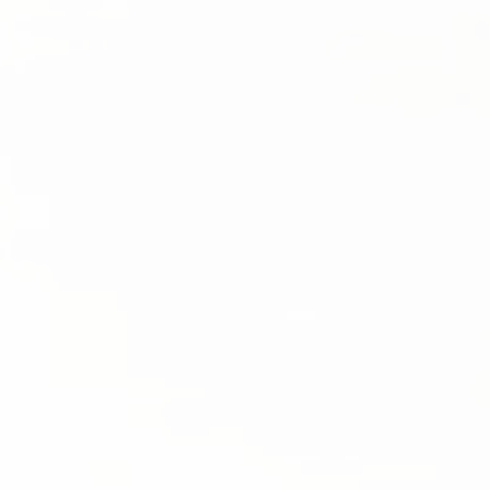
Случаи из практики
Кейс 1: Ошибка в расчётах
резервов — устранено за 2
дня
Уточнили формулы, пересчитали
показатели, сдали скорректированный
отчет с пояснением.
Кейс 2: Замечания СРО по
положению о займах
Актуализировали документ по
требованиям указания Банка России, СРО
приняла без замечаний.