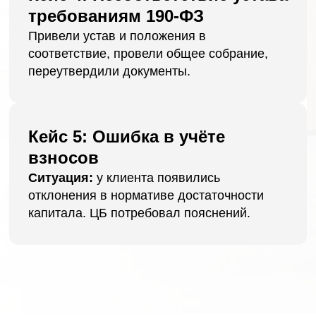
кейсы с клиентами
Разобрать мой случай
Контактная информация
Контактный номер:
8 (800) 302 64 60
Адрес:
141070, Московская область,
г. Королёв, ул. Калинина, д.6Б
Режим работы: