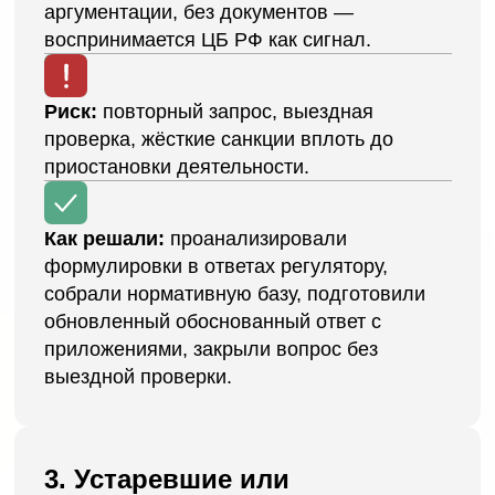
специфики кооператива.
Риск:
замечания СРО, приостановка
деятельности.
Как решали:
актуализировали устав,
положения и договоры, адаптировали под
требования ЦБ и СРО, согласовали с
регулятором, внедрили для работы
4. Нарушения в системе ПОД/
ФТ
Отсутствует анкета пайщика, нет
актуальных инструкций ПВК.
Риск:
предписание Росфинмониторинга,
штраф, угроза статуса.