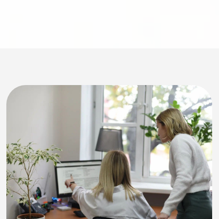
Кейс 3: Росфинмониторинг
затребовал ПОД/ФТ
Обнаружили нарушение учётной политики,
пересчитали нормативы, оформили
корректирующий пакет.
Кейс 4:
Несоответствие устава
требованиям 190-ФЗ
Привели устав и положения в
соответствие, провели общее собрание,
переутвердили документы.
Кейс 5: Ошибка в учёте
взносов
Ситуация:
у клиента появились
отклонения в нормативе достаточности
капитала. ЦБ потребовал пояснений.