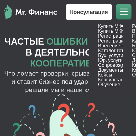
Консультация
Купить МФО
Р
ЧАСТЫЕ
ОШИБКИ
И
РИСКИ
Купить МКК
В
Регистрация М
П
В ДЕЯТЕЛЬНОСТИ
Регистрация МК
К
Внесение в реес
Б
КООПЕРАТИВОВ
Каталог готовых
Ю
Бух. услуги
С
Что ломает проверки, срывает отчётность
Юр. услуги
Д
и ставит бизнес под удар — и как это
Сопровождение
К
решали мы и наши клиенты.
Документы
К
Кейсы
О
Консультация
Обучение