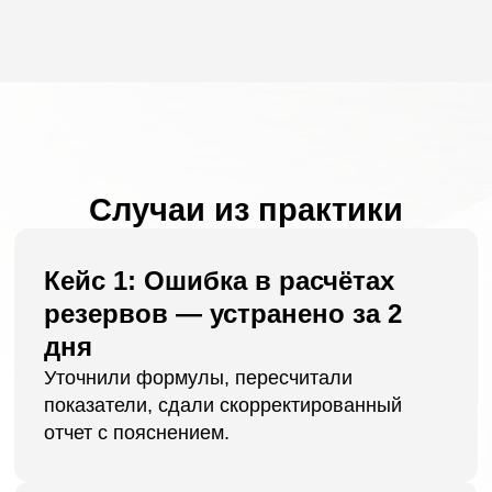
Получите
разбор
ситуации
по ошибкам и
рискам от ведущего
юриста
Mr.Finance
:
Никита Бондаренко, 8 лет в
микрофинансовой сфере, более 7 лет