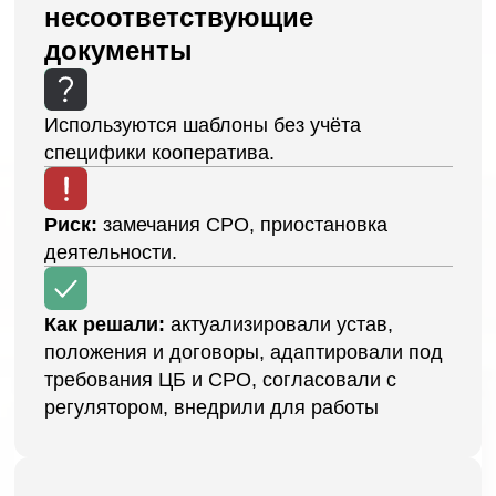
Как решали:
подготовили полный
комплект документов по ПОД/ФТ, обучили
ответственных лиц, согласовали с
Росфинмониторингом, устранили риски
предписаний
5.
Ошибки в учете паевых
взносов и расчете резервов
Неправильный расчёт резервов, кривые
нормативы, неработающая учётная
политика.
Риск:
подрыв финансовой устойчивости,
претензии от ЦБ, угроза вылета из реестра.
Как решали:
пересчитали резервы по
требованиям Банка России, настроили учёт
в 1С, переписали политику, вывели