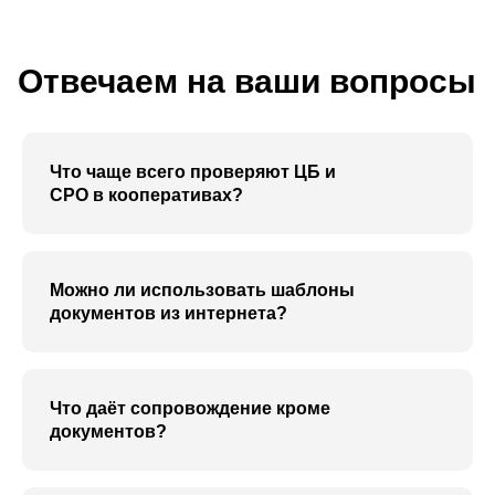
Ежедневно с 10:00 до 21:00
Онлайн консультация:
пишите нам в мессенджеры:
Что чаще всего проверяют ЦБ и
СРО в кооперативах?
Популярные услуги
Покупка готовой МФО
Регистрация кооператива
Можно ли использовать шаблоны
Покупка ломбарда
Регистрация ООО и ИП
документов из интернета?
Финансовый бизнес
Отчетность в ЦБ
Внесение в реестр МФО
Что даёт сопровождение кроме
документов?
О нас