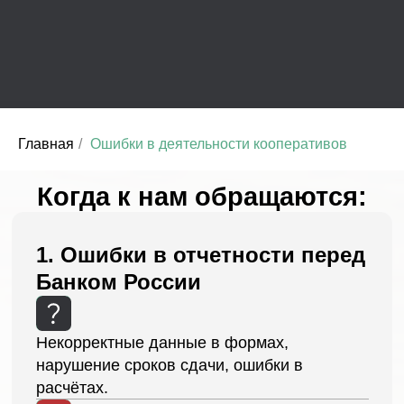
Банком России
Некорректные данные в формах,
нарушение сроков сдачи, ошибки в
расчётах.
Главная
/
Ошибки в деятельности кооперативов
Риск:
предписание, штраф, исключение из
реестра.
Как решали:
проверили расчеты,
исправили формы, подготовили
скорректированный отчет и сдали с
пояснениями.
2. Формальные или неполные
ответы на запросы
регулятора