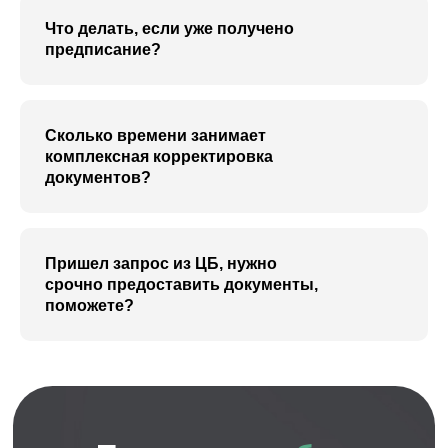
О компании
База знаний
Что делать, если уже получено
Контакты
предписание?
Политика конфиденциальности
Сколько времени занимает
комплексная корректировка
© 2011-2026г. ООО "МИСТЕР
документов?
ФИНАНС"
Все права защищены
Пришел запрос из ЦБ, нужно
срочно предоставить документы,
поможете?