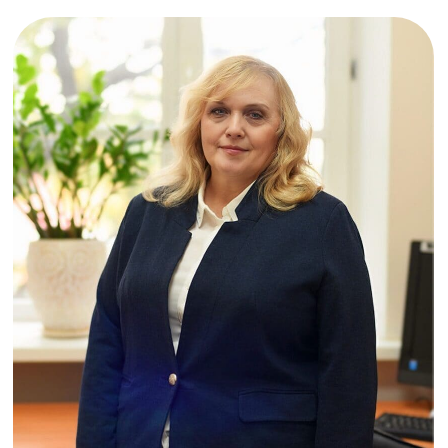
свидетельство ЦБ, СРО, доступы к
личным кабинетам. Проверяйте сами или
с юристом — всё открыто!
Гарантия: Отчетность сдана, предписаний нет,
займы не выдавались.
3
Обсуждение условий
Согласовываем цену и детали сделки.
Всё прозрачно, без скрытых платежей.
Вы выбираете удобный формат встречи.
Бонус: Первый месяц бухгалтерского
сопровождения — бесплатно!
4