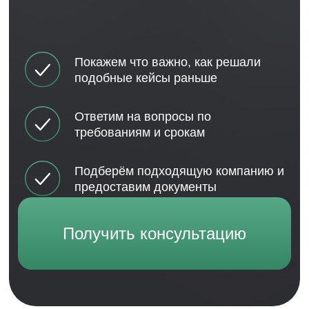
Каталог готовых организаций
Регистрация с нуля
Регистрация МФО
Регистрация Ломбарда
Регистрация КПК
Регистрация ООО или ИП
Сопровождение
Сопровождение МФО
Сопровождение Ломбарда
Сопровождение Кооператива
Сопровождение ООО или ИП