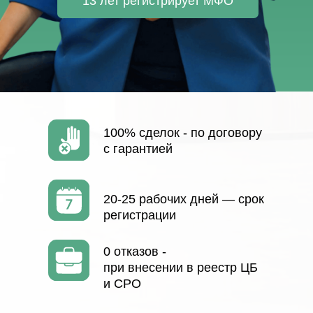
России.
МФО, МКК
Регистрируем с нуля или передаем
готовую с полным комплектом
документов.
Что входит:
МФО
, внесенная в реестр ЦБ
Выписка из реестра ЦБ
Личные кабинеты ЦБ, СРО
Полный комплект документов
Инструкции, печать
Стоимость: от 150 000 ₽
Консультация по МФО