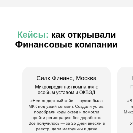
Покажем что важно, как решали
подобные кейсы раньше
Ответим на вопросы по
требованиям и срокам
Подберём подходящую компанию и
предоставим документы
Получить консультацию
Силк Финанс, Москва
Микрокредитная компания с
П
особым уставом и ОКВЭД
Деньги делают деньги.
«Нестандартный кейс — нужно было
«В
Создаем финансовый
МКК под узкий сегмент. Создали устав,
н
подобрали коды оквэд и помогли
Мик
бизнес, где деньги - товар
пройти регистрацию без доработок.
Всё получилось — за 25 дней внесли в
У
Знаем риски — и проектируем бизнес
реестр, дали методички и даже
так, чтобы их избежать. Вы получаете