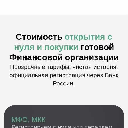
Кооператив
Создадим с нуля или подберем
готовый Кооператив. КПК, ПК. Новый
или с историей.
Что входит:
Кооператив
внесенный в реестр ЦБ
Свидетельство ЦБ
Личные кабинеты ЦБ, СРО
Полный комплект документов
Переоформление у Нотариуса
Стоимость: от 200 000 ₽
Консультация по КПК
Ломбард
Готовый Ломбард состоящий в
реестре Банка России. Или
регистрация нового с нуля.