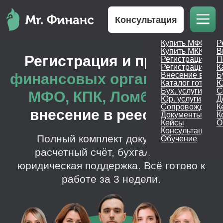
Консультация
Купить МФО
Р
Регистрация и продажа
Купить МКК
В
финансовых организаций -
Регистрация М
П
Регистрация МК
К
МФО, КПК, Ломбардов
Внесение в реес
Б
Каталог готовых
Ю
внесение в реестр ЦБ
Бух. услуги
С
Юр. услуги
Д
Полный комплект документов,
Сопровождение
К
Документы
К
расчетный счёт, бухгалтерия и
Кейсы
О
юридическая поддержка. Всё готово к
Консультация
работе за 3 недели.
Обучение