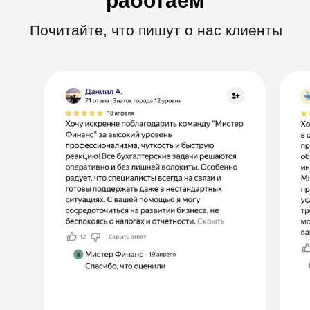
Никита Владимирович
Главный юрист
11 лет практики, 8 — в финансах. 115-ФЗ,
договоры, проверки ЦБ — обеспечивает полную
правовую защиту финансовых компаний.
Everything should be made as simple as possible, but not simpler.