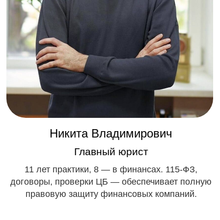
полная поддержка
1
Заявка или звонок
Оставьте заявку или позвоните нам. Мы
подробно расскажем о финансовых
компаниях процессе открытия, покупки и
ответим на все вопросы.
Вы сразу поймете, что получаете: компанию в
реестре ЦБ и СРО с чистой историей.
2
Проверка документов
Присылаем полный комплект: устав,