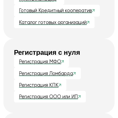
десятки Финансовых
организаций
Через ЦБ, СРО и Росфин с первого
раза