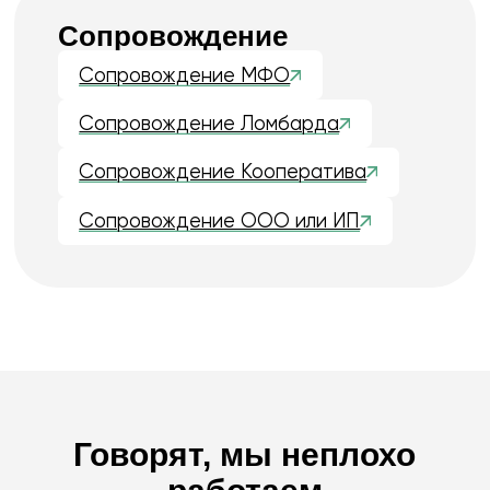
Ольга Алексеевна
Управляющий директор
16 лет в управлении, 13 — в финансах. Создала
более 20 МКК, проходила проверки ЦБ,
выстраивала работу фин. компаний с нуля.