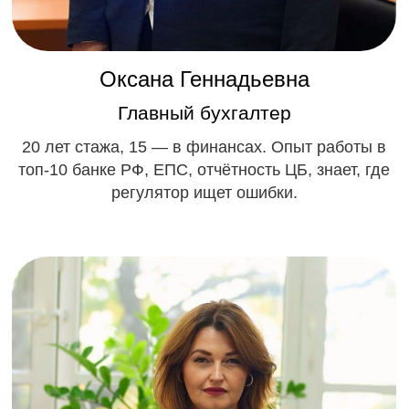
Оформление у нотариуса
Встречаемся у нотариуса, меняем
собственника, подписываем договор.
Все официально и по закону.
Надежность: Работаем с 2012г. 70+ МФО, КПК,
Ломбардов уже переданы клиентам.
5
Оплата и запуск
Рассчитываетесь только после получения
всех документов и передачи компании.
Начинайте бизнес сразу!
Результат: Вы владелец МФО, КПК или
Ломбарда готового к работе.