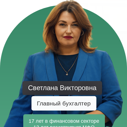
100% сделок -
по договору
с гарантией
20-25 рабочих дней
— срок
регистрации
0 отказов
-
при внесении в реестр ЦБ
и СРО
Стоимость
открытия с
нуля и покупки
готовой
Финансовой организации
Прозрачные тарифы, чистая история,
официальная регистрация через Банк