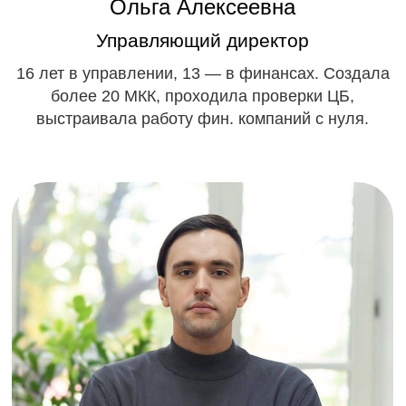
Екатерина Анатольевна
Заместитель Главного бухгалтера
6 лет опыта, 4 — в МКК. Ведёт текущий учёт,
регламенты, готовит отчётность по требованиям
ЦБ.
Мы сделали покупку
Финансовой организации
максимально
простой и
безопасной
Прозрачный процесс, чистая история и