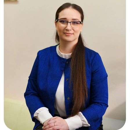
Хотите открыть, купить
или привести в порядок
финансовую
организацию?
Оставьте заявку - разберём вашу
ситуацию, подскажем подходящий
формат и объясним, что лучше:
регистрация с нуля, покупка готовой
компании или проведем аудит вашей
бухгалтерии и юридических
документов.