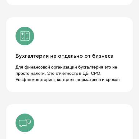
Как все происходит - за 5
шагов
Прозрачный процесс, чистая история и
полная поддержка
1
Оставляете заявку
Бухгалтерия не отдельно от бизнеса
Вы описываете задачу: открыть
компанию с нуля, купить готовую
Для финансовой организации бухгалтерия это не
организацию, подключить бухгалтерию,
просто налоги. Это отчётность в ЦБ, СРО,
юриста или привести документы в
Росфинмониторинг, контроль нормативов и сроков.
порядок.
Уже на первом этапе мы понимаем, какой
формат вам подходит.
2
Выбираем модель финансового
бизнеса
Определяем направление: МФО, КПК,
Ломбард, ООО или ИП. Проверяем цель,