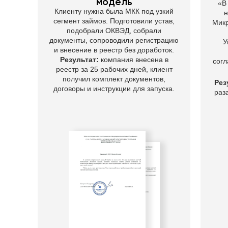
модель
Подаём документы, отрабатываем
«В
Клиенту нужна была МКК под узкий
запросы, сопровождаем вступление в
н
СРО, передачу готовой компании или
сегмент займов. Подготовили устав,
Мик
внесение в реестр Банка России.
подобрали ОКВЭД, собрали
Клиент понимает, что происходит на каждом
документы, сопроводили регистрацию
У
этапе.
и внесение в реестр без доработок.
Результат:
компания внесена в
согл
реестр за 25 рабочих дней, клиент
5
получил комплект документов,
Рез
договоры и инструкции для запуска.
раз
Передаём готовую
организацию и дальнейший
план
Вы получаете компанию, документы,
доступы, подтверждения статуса и
понятный список следующих действий.
При необходимости подключаем бухгалтерское
и юридическое сопровождение.
Команда Mr.Finance:
Люди,