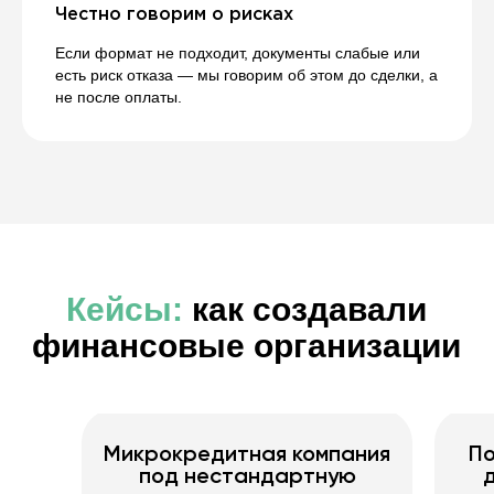
Честно говорим о рисках
сроки, структуру, требования к
учредителям, руководителю и
Если формат не подходит, документы слабые или
документам.
Не предлагаем шаблон - подбираем решение
есть риск отказа — мы говорим об этом до сделки, а
под реальную задачу.
не после оплаты.
3
Готовим и проверяем
документы
Собираем пакет документов, внутренние
положения, регламенты, договорную
базу, проверяем соответствие
требованиям ЦБ, СРО и профильного
законодательства.
Все критичные моменты фиксируются до
подачи или сделки.
4
Микрокредитная компания
По
Сопровождаем регистрацию
под нестандартную
или переоформление