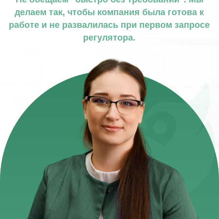
директор Mr.Finance
16 лет в сфере регулирования,
отчётности и судебной защиты бизнеса.
12 лет — в сопровождении ООО и ИП
Цифры
лучше
слов
170+
финансовых организаций передано
клиентам с 2012 года