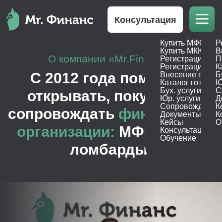
Консультация
Купить МФО
Р
О компании «Mr.Finance»
Купить МКК
В
С 2012 года помогаем
Регистрация М
П
Регистрация МК
К
открывать, покупать и
Внесение в реес
Б
Каталог готовых
Ю
сопровождать
финансовые
Бух. услуги
С
организации:
МФО, КПК и
Юр. услуги
Д
Сопровождение
К
ломбарды.
Документы
К
Кейсы
О
Консультация
Обучение