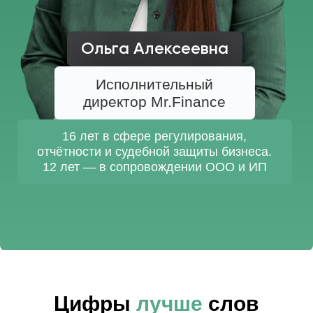
3
ключевых направления МФО, КПК и
Ломбарды, знаем все тонкости
финансового рынка
20
рабочих дней средний срок внесения в
реестр ЦБ и получения допуска к работе
0
отказов при внесении в реестр Банка
России и СРО