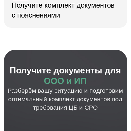
Контактная информация
Контактный номер:
8 (800) 302 64 60
Адрес:
141070, Московская область,
г. Королёв, ул. Калинина, д.6Б
Режим работы:
Ежедневно с 10:00 до 21:00
Онлайн консультация:
пишите нам в мессенджеры:
Популярные услуги
Покупка готовой МФО
Регистрация кооператива
Покупка ломбарда
Регистрация ООО и ИП
Финансовый бизнес
Отчетность в ЦБ