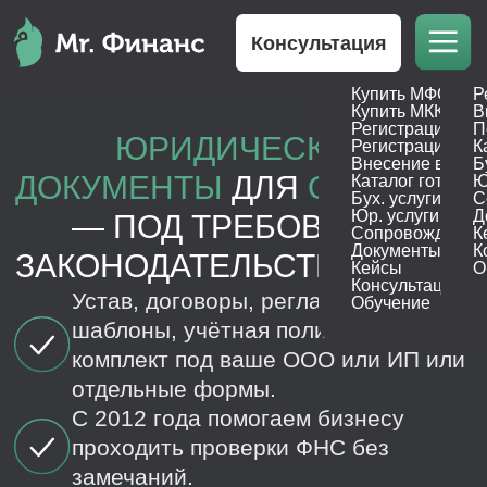
Консультация
Купить МФО
Р
ЮРИДИЧЕСКИЕ
Купить МКК
В
Регистрация М
П
ДОКУМЕНТЫ
ДЛЯ
ООО
И
ИП
Регистрация МК
К
Внесение в реес
Б
— ПОД ТРЕБОВАНИЯ
Каталог готовых
Ю
ЗАКОНОДАТЕЛЬСТВА И ФНС
Бух. услуги
С
Юр. услуги
Д
Устав, договоры, регламенты,
Сопровождение
К
шаблоны, учётная политика —
Документы
К
Кейсы
О
комплект под ваше ООО или ИП или
Консультация
отдельные формы.
Обучение
С 2012 года помогаем бизнесу
проходить проверки ФНС без
замечаний.