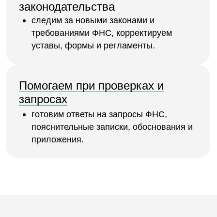
Уставные документы
Устав ООО, решения учредителей,
изменения в ЕГРЮЛ/ЕГРИП
Договорная база
Договоры поставки, оказания услуг,
аренды, согласие на обработку
персональных данных, оферты
ПОД/ФТ
Учётная политика, формы для ФНС,
расчёты налогов, отчётность по УСН/
ОСНО
Внутренние регламенты
Регламенты по кассовым операциям,
клиентской работе, учёту операций