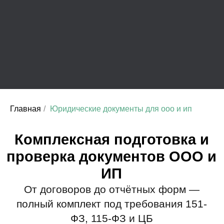
проверка документов ООО и
ИП
От договоров до отчётных форм —
полный комплект под требования 151-
ФЗ, 115-ФЗ и ЦБ
Разрабатываем документы с
нуля
устав, договоры, учётная политика,
Главная
/
Юридические документы для ооо и ип
регламенты, приказы, положения по
кадрам и внутреннему контролю.
Проверяем действующие
документы
соответствие Налоговому кодексу РФ,
Трудовому кодексу, требованиям ФНС и
другим нормативным актам.