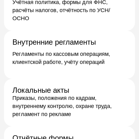
по телефону
2
Отправляете имеющиеся
документы (если есть)
3
Мы подготовим или адаптируем
под вашу ситуацию
4
Получите комплект документов
с пояснениями