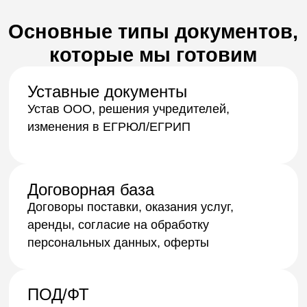
Локальные акты
Приказы, положения по кадрам,
внутреннему контролю, охране труда,
регламент по рекламе
Отчётные формы
Декларации, пояснительные записки,
формы для ФНС и Росстата
Как получить документы ?
1
Оставьте
заявку на сайте
или