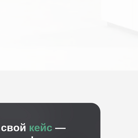
ь свой
кейс
—