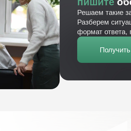
пишите
об
Решаем такие з
Разберем ситуа
формат ответа,
Получить