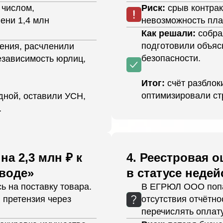
числом,
Риск:
срыв контрак
ени 1,4 млн
невозможность пла
Как решали:
собра
подготовили объяс
ения, расчленили
безопасности.
езависимость юрлиц,
Итог:
счёт разблок
оптимизировали ст
дной, оставили УСН,
.
на 2,3 млн ₽ к
4.
Реестровая о
 воде»
в статусе неде
ь на поставку товара.
В ЕГРЮЛ ООО попа
, претензия через
отсутствия отчётно
перечислять оплату