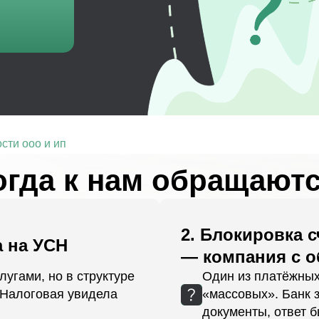
сти ооо и ип
огда к нам обращаютс
2. Блокировка с
а на УСН
— компания с о
угами, но в структуре
Один из платёжных
 Налоговая увидела
«массовых». Банк
документы, ответ 