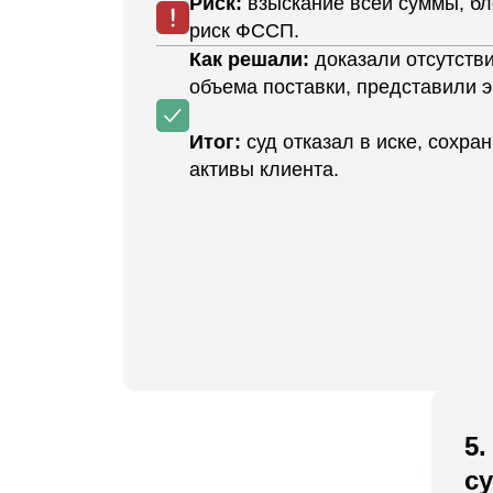
Риск:
взыскание всей суммы, б
риск ФССП.
Как решали:
доказали отсутств
объема поставки, представили э
Итог:
суд отказал в иске, сохра
активы клиента.
5.
с