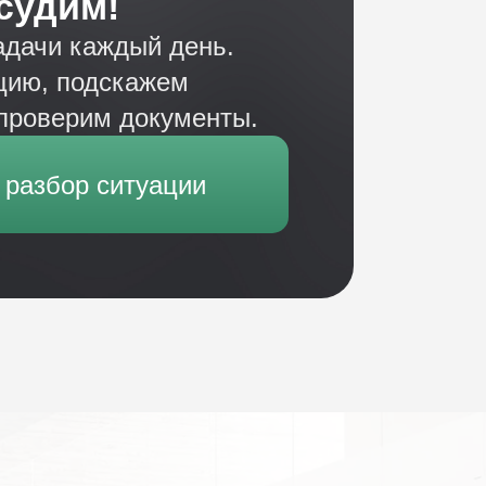
судим!
адачи каждый день.
цию, подскажем
 проверим документы.
 разбор ситуации