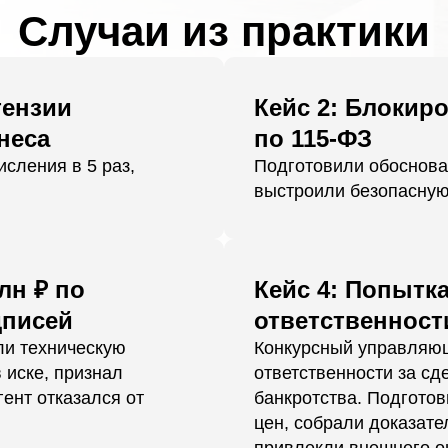
Случаи из практики
тензии
Кейс 2: Блокиро
неса
по 115-ФЗ
сления в 5 раз,
Подготовили обоснова
выстроили безопасную
лн ₽ по
Кейс 4: Попытк
дписей
ответственности
ли техническую
Конкурсный управляющ
в иске, признал
ответственности за сде
ент отказался от
банкротства. Подгото
цен, собрали доказате