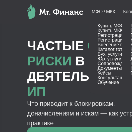
МФО / МКК
Коо
Купить МФО
Купить МКК
Регистрация М
Регистрация М
ЧАСТЫЕ
ОШИБ
Внесение в рее
Каталог готовы
Бух. услуги
РИСКИ
В
Юр. услуги
Сопровождени
Документы
ДЕЯТЕЛЬНОСТ
Кейсы
Консультация
Обучение
ИП
Что приводит к блокировкам,
доначислениям и искам — как уст
практике