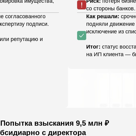
локировка имущества,
Риск:
потеря бизне
со стороны банков.
ие согласованного
Как решали:
срочн
кспертизу подписи.
подняли движение 
исключение из спис
нили репутацию и
Итог:
статус восст
на ИП клиента — б
 Попытка взыскания 9,5 млн ₽
убсидиарно с директора