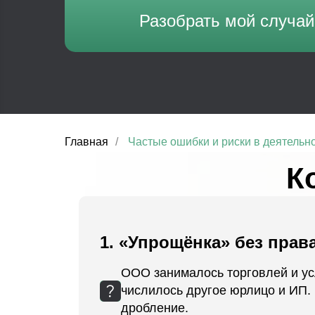
Разобрать мой случай
Главная
/
Частые ошибки и риски в деятельно
К
1.
«Упрощёнка» без прав
ООО занималось торговлей и усл
числилось другое юрлицо и ИП.
дробление.