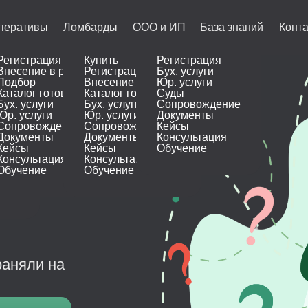
перативы
Ломбарды
ООО и ИП
База знаний
Конт
Регистрация
Купить
Регистрация
Внесение в реестр
Регистрация
Бух. услуги
ФО
Подбор
Внесение в реестр
Юр. услуги
КК
Каталог готовых
Каталог готовых
Суды
КИ
И
стр
Бух. услуги
Бух. услуги
Сопровождение
х
Юр. услуги
Юр. услуги
Документы
Сопровождение
Сопровождение
Кейсы
Документы
Документы
Консультация
е
Кейсы
Кейсы
Обучение
Консультация
Консультация
И
ООО
И
Обучение
Обучение
раняли на