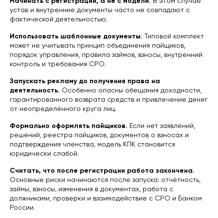
Начинать с регистрации, а не с модели.
В этом случае
устав и внутренние документы часто не совпадают с
О нас
фактической деятельностью.
О компании
База знаний
Использовать шаблонные документы.
Типовой комплект
Контакты
может не учитывать принцип объединения пайщиков,
Политика конфиденциальности
порядок управления, правила займов, взносы, внутренний
контроль и требования СРО.
Запускать рекламу до получения права на
деятельность.
Особенно опасны обещания доходности,
гарантированного возврата средств и привлечение денег
© 2011-2026г. ООО "МИСТЕР
от неопределённого круга лиц.
ФИНАНС"
Все права защищены
Формально оформлять пайщиков.
Если нет заявлений,
решений, реестра пайщиков, документов о взносах и
подтверждения членства, модель КПК становится
юридически слабой.
Считать, что после регистрации работа закончена.
Основные риски начинаются после запуска: отчётность,
займы, взносы, изменения в документах, работа с
должниками, проверки и взаимодействие с СРО и Банком
России.