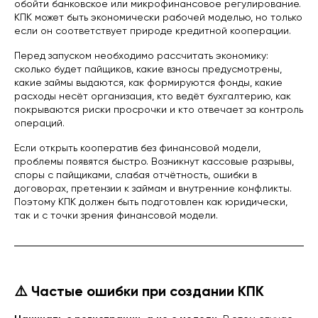
обойти банковское или микрофинансовое регулирование.
г. Королёв, ул. Калинина, д.6Б
КПК может быть экономически рабочей моделью, но только
Режим работы:
если он соответствует природе кредитной кооперации.
Ежедневно с 10:00 до 21:00
Онлайн консультация:
Перед запуском необходимо рассчитать экономику:
пишите нам в мессенджеры:
сколько будет пайщиков, какие взносы предусмотрены,
какие займы выдаются, как формируются фонды, какие
расходы несёт организация, кто ведёт бухгалтерию, как
покрываются риски просрочки и кто отвечает за контроль
операций.
Если открыть кооператив без финансовой модели,
проблемы появятся быстро. Возникнут кассовые разрывы,
споры с пайщиками, слабая отчётность, ошибки в
Популярные услуги
договорах, претензии к займам и внутренние конфликты.
Покупка готовой МФО
Поэтому КПК должен быть подготовлен как юридически,
Регистрация кооператива
так и с точки зрения финансовой модели.
Покупка ломбарда
Регистрация ООО и ИП
Финансовый бизнес
Отчетность в ЦБ
Внесение в реестр МФО
⚠️ Частые ошибки при создании КПК