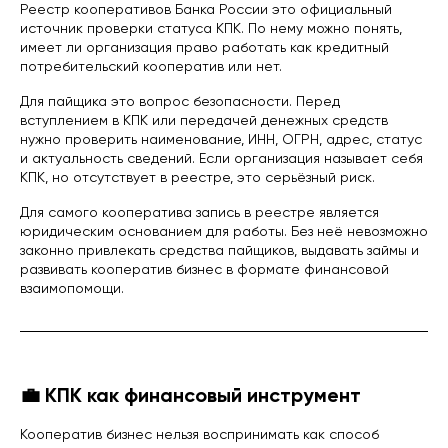
Реестр кооперативов Банка России это официальный
источник проверки статуса КПК. По нему можно понять,
имеет ли организация право работать как кредитный
потребительский кооператив или нет.
Для пайщика это вопрос безопасности. Перед
вступлением в КПК или передачей денежных средств
нужно проверить наименование, ИНН, ОГРН, адрес, статус
и актуальность сведений. Если организация называет себя
КПК, но отсутствует в реестре, это серьёзный риск.
Для самого кооператива запись в реестре является
юридическим основанием для работы. Без неё невозможно
законно привлекать средства пайщиков, выдавать займы и
развивать кооператив бизнес в формате финансовой
взаимопомощи.
Контактная информация
💼 КПК как финансовый инструмент
Контактный номер:
8 (800) 302 64 60
Адрес:
Кооператив бизнес нельзя воспринимать как способ
141070, Московская область,