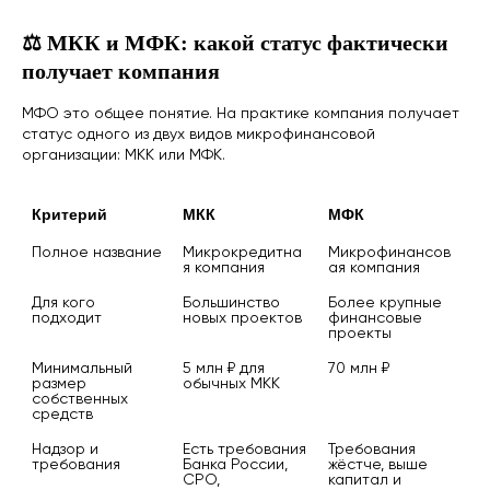
⚖️ МКК и МФК: какой статус фактически
получает компания
МФО это общее понятие. На практике компания получает
статус одного из двух видов микрофинансовой
организации: МКК или МФК.
Критерий
МКК
МФК
Полное название
Микрокредитна
Микрофинансов
я компания
ая компания
Для кого 
Большинство 
Более крупные 
подходит
новых проектов
финансовые 
проекты
Минимальный 
5 млн ₽ для 
70 млн ₽
размер 
обычных МКК
собственных 
средств
Надзор и 
Есть требования 
Требования 
требования
Банка России, 
жёстче, выше 
СРО, 
капитал и 