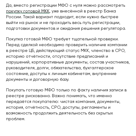
Да, вместо регистрации МФО с нуля можно рассмотреть
покупку готовой МКК
, уже внесённой в реестр Банка
России. Такой вариант подходит, если нужно быстрее
выйти на рынок и не проходить весь путь регистрации,
подготовки документов и ожидания решения регулятора.
Покупка готовой МФО требует тщательной проверки.
Перед сделкой необходимо проверить наличие компании
в реестре ЦБ, действующий статус МКК, членство в СРО,
историю отчётности, отсутствие предписаний и
нарушений, корпоративные документы, состав участников,
руководителя, долги, обязательства, бухгалтерское
Контактная информация
состояние, доступы к личным кабинетам, внутренние
Контактный номер:
документы и договорную базу.
8 (800) 302 64 60
Адрес:
Покупать готовую МФО только по факту наличия записи в
141070, Московская область,
реестре рискованно. Важно понимать, что именно
г. Королёв, ул. Калинина, д.6Б
передаётся покупателю: чистая компания, документы,
Режим работы:
история, отчётность, СРО, доступы, регламенты и
Ежедневно с 10:00 до 21:00
возможность продолжить деятельность без скрытых
Онлайн консультация:
проблем.
пишите нам в мессенджеры: