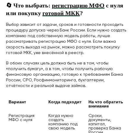
🔄 Что выбрать:
регистрацию МФО
с нуля
или покупку
готовой МКК
?
Выбор зависит от задачи, сроков и готовности проходить
процедуру допуска через Банк России. Если нужно создать
Популярные услуги
компанию под собственную модель работы, лучше
рассматривать регистрацию МФО с нуля. Если важна
Покупка готовой МФО
Регистрация кооператива
скорость выхода на рынок, можно рассмотреть покупку
Покупка ломбарда
готовой МКК, уже внесённой в реестр.
Регистрация ООО и ИП
Финансовый бизнес
В обоих случаях цель должна быть не в том, чтобы
Отчетность в ЦБ
«получить бумагу», а в том, чтобы получить рабочую
Внесение в реестр МФО
финансовую организацию, готовую к требованиям Банка
России, СРО, Росфинмониторинга, бухгалтерии,
отчётности и реальной выдаче займов.
О нас
Вариант
Когда подходит
На что обратить 
внимание
О компании
База знаний
Регистрация 
Когда нужно 
Сроки, 
Контакты
МФО с нуля
создать 
документы, 
Политика конфиденциальности
компанию под 
капитал, 
свою модель
проверка Банка 
России