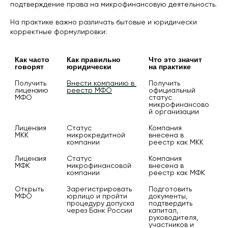
подтверждение права на микрофинансовую деятельность.
На практике важно различать бытовые и юридически
корректные формулировки:
Как часто 
Как правильно 
Что это значит 
говорят
юридически
на практике
Получить 
Внести компанию в 
Получить 
лицензию 
реестр МФО
официальный 
МФО
статус 
микрофинансово
й организации
Лицензия 
Статус 
Компания 
МКК
микрокредитной 
внесена в 
компании
реестр как МКК
Лицензия 
Статус 
Компания 
МФК
микрофинансовой 
внесена в 
компании
реестр как МФК
Открыть 
Зарегистрировать 
Подготовить 
МФО
юрлицо и пройти 
документы, 
процедуру допуска 
подтвердить 
через Банк России
капитал, 
руководителя, 
участников и 