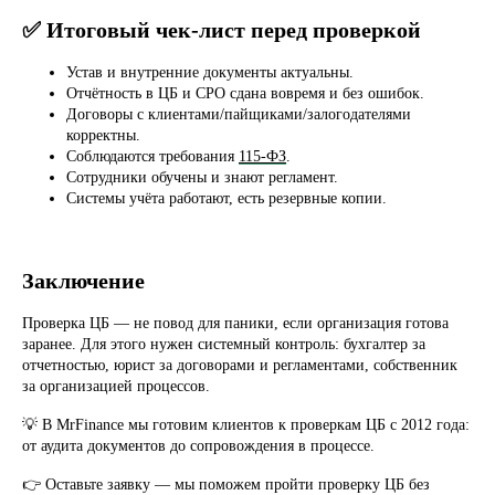
Контактная информация
✅ Итоговый чек-лист перед проверкой
Контактный номер:
8 (800) 302 64 60
Устав и внутренние документы актуальны.
Адрес:
Отчётность в ЦБ и СРО сдана вовремя и без ошибок.
141070, Московская область,
Договоры с клиентами/пайщиками/залогодателями
г. Королёв, ул. Калинина, д.6Б
корректны.
Режим работы:
Ежедневно с 10:00 до 21:00
Соблюдаются требования
115-ФЗ
.
Сотрудники обучены и знают регламент.
Онлайн консультация:
Системы учёта работают, есть резервные копии.
пишите нам в мессенджеры:
Заключение
Проверка ЦБ — не повод для паники, если организация готова
заранее. Для этого нужен системный контроль: бухгалтер за
отчетностью, юрист за договорами и регламентами, собственник
Популярные услуги
за организацией процессов.
Покупка готовой МФО
💡 В MrFinance мы готовим клиентов к проверкам ЦБ с 2012 года:
Регистрация кооператива
Покупка ломбарда
от аудита документов до сопровождения в процессе.
Регистрация ООО и ИП
Финансовый бизнес
👉 Оставьте заявку — мы поможем пройти проверку ЦБ без